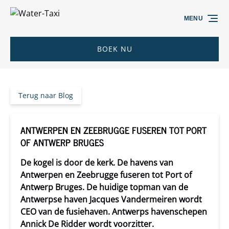
Ga naar de primaire navigatie
Ga naar inhoud
Ga naar voettekst
MENU
BOEK NU
Terug naar Blog
ANTWERPEN EN ZEEBRUGGE FUSEREN TOT PORT
OF ANTWERP BRUGES
De kogel is door de kerk. De havens van
Antwerpen en Zeebrugge fuseren tot Port of
Antwerp Bruges. De huidige topman van de
Antwerpse haven Jacques Vandermeiren wordt
CEO van de fusiehaven. Antwerps havenschepen
Annick De Ridder wordt voorzitter.