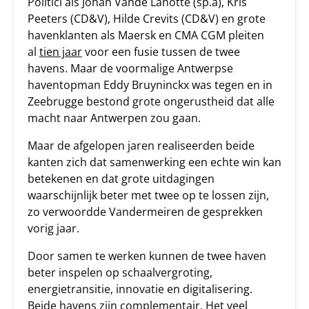
Politici als Johan Vande Lanotte (sp.a), Kris
Peeters (CD&V), Hilde Crevits (CD&V) en grote
havenklanten als Maersk en CMA CGM pleiten
al
tien jaar
voor een fusie tussen de twee
havens. Maar de voormalige Antwerpse
haventopman Eddy Bruyninckx was tegen en in
Zeebrugge bestond grote ongerustheid dat alle
macht naar Antwerpen zou gaan.
Maar de afgelopen jaren realiseerden beide
kanten zich dat samenwerking een echte win kan
betekenen en dat grote uitdagingen
waarschijnlijk beter met twee op te lossen zijn,
zo verwoordde Vandermeiren de gesprekken
vorig jaar.
Door samen te werken kunnen de twee haven
beter inspelen op schaalvergroting,
energietransitie, innovatie en digitalisering.
Beide havens zijn complementair. Het veel